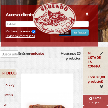
Acceso clientes
Mantener la sesión
Regístrate
Olvidé mi contraseña
MI
Estás en
embutido
Mostrando
25
LISTA DE
productos
LA
COMPRA
PRODUCTOS
Total 0
0,00
productos
€
Lotes y
cestas
Cómo
comprar
en