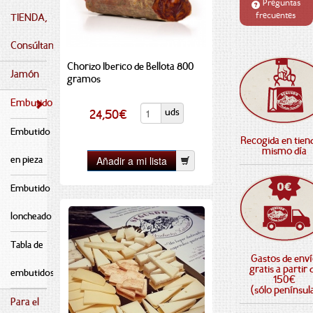
Preguntas
frecuentes
TIENDA,
Consúltanos
Chorizo Iberico de Bellota 800
Jamón
gramos
Embutido
uds
24,50
€
Embutido
Recogida en tiend
mismo día
en pieza
Embutido
loncheado
Tabla de
Gastos de env
gratis a partir 
embutidos
150€
(sólo penínsul
Para el