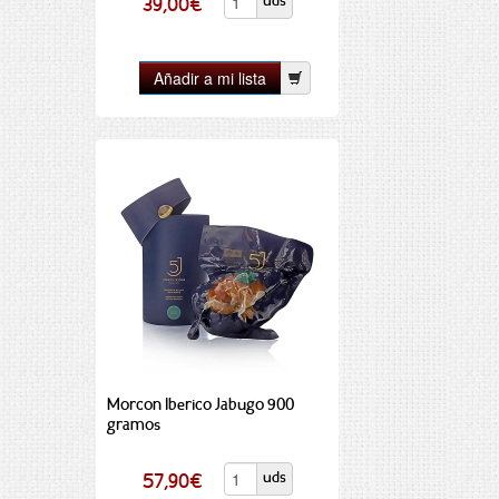
uds
39,00
€
Morcon Iberico Jabugo 900
gramos
uds
57,90
€