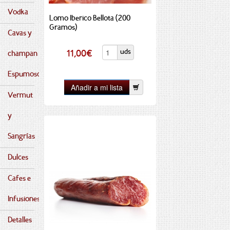
Vodka
Lomo Iberico Bellota (200
Gramos)
Cavas y
uds
11,00
€
champan
Espumosos
Vermut
y
Sangrías
Dulces
Cafes e
Infusiones
Detalles