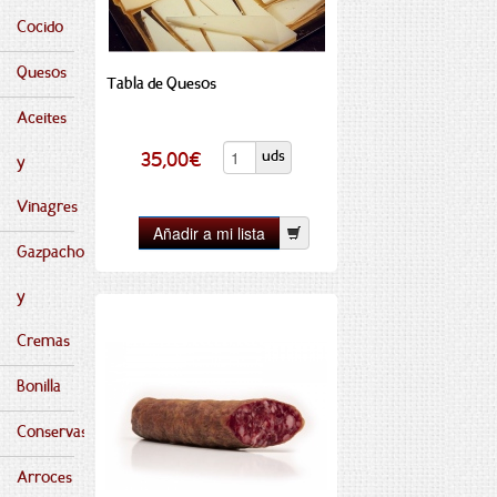
Cocido
Quesos
Tabla de Quesos
Aceites
uds
35,00
€
y
Vinagres
Gazpachos
y
Cremas
Bonilla
Conservas
Arroces