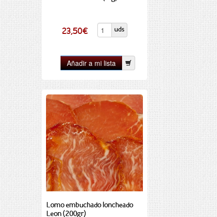
uds
23,50
€
Lomo embuchado loncheado
Leon (200gr)