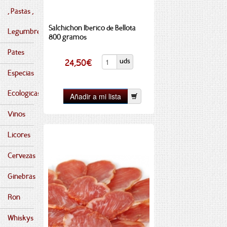
, Pastas ,
Salchichon Iberico de Bellota
Legumbres
800 gramos
Pates
uds
24,50
€
Especias
Ecologicas
Vinos
Licores
Cervezas
Ginebras
Ron
Whiskys